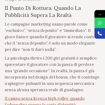
Il Punto Di Rottura: Quando La
→
Pubblicità Supera La Realtà
Le campagne marketing usano parole come
“esclusivo”, “senza deposito” e “immediato”. Il
gioco finisce quando il giocatore si rende conto
che il “senza deposito” è solo un modo elegante
per dire “non ti darò nulla”.
La psicologia dietro i 200 giri gratuiti è semplice:
spaventare il giocatore con la paura di perdere
una “grande occasione”. In realtà, la paura è già
incorporata nel design del bonus, che ti costringe
a spingere pulsanti in una sequenza meccanica
senza alcuna speranza reale di guadagno.
Il casino senza licenza high roller: quando
l’adrenalina supera la carta d’identità