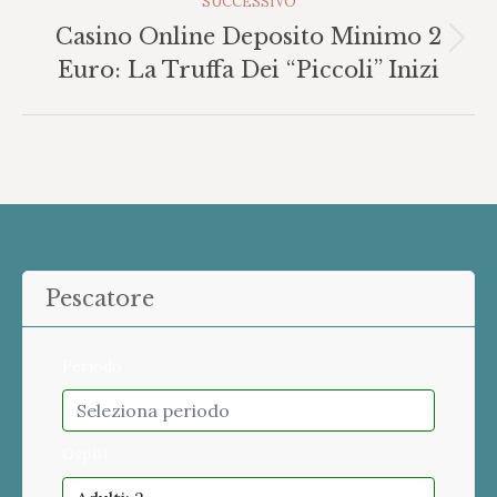
SUCCESSIVO
Casino Online Deposito Minimo 2
Prossimo
Euro: La Truffa Dei “piccoli” Inizi
post:
Pescatore
Periodo
Ospiti