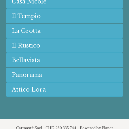
Casa Nicole
Il Tempio
La Grotta
Il Rustico
Bellavista
Panorama
Attico Lora
Carmastè Sagl - CHE-280.335.744 - Powered by
Planet