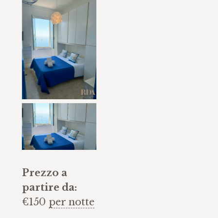
Prezzo a
partire da:
€
150
per notte