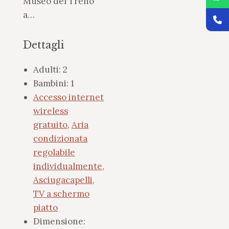
Museo del Treno
a…
Dettagli
Adulti:
2
Bambini:
1
Accesso internet
wireless
gratuito
,
Aria
condizionata
regolabile
individualmente
,
Asciugacapelli
,
TV a schermo
piatto
Dimensione: