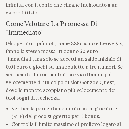
infinita, con il conto che rimane inchiodato a un
valore fittizio.
Come Valutare La Promessa Di
“immediato”
Gli operatori più noti, come 888casino e LeoVegas,
fanno la stessa mossa. Ti danno 50 euro
“immediati”, ma solo se accetti un saldo iniziale di
0,01 euro e giochi su una roulette a tre numeri. Se
sei incauto, finirai per buttare via il bonus più
velocemente di un colpo di slot Gonzo’s Quest,
dove le monete scoppiano più velocemente dei
tuoi sogni di ricchezza.
Verifica la percentuale di ritorno al giocatore
(RTP) del gioco suggerito per il bonus.
Controlla il limite massimo di prelievo legato al