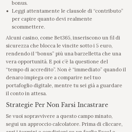
bonus.
Leggi attentamente le clausole di “contributo”
per capire quanto devi realmente
scommettere.
Alcuni casino, come Bet365, inseriscono un fil di
sicurezza che blocca le vincite sotto i 5 euro,
rendendo il “bonus” più una barzelletta che una
vera opportunità. E poi c’è la questione del
“tempo di accredito”. Non è “immediato” quando il
denaro impiega ore a comparire nel tuo
portafoglio digitale, mentre tu sei già a guardare
il conto in attesa.
Strategie Per Non Farsi Incastrare
Se vuoi sopravvivere a questo campo minato,
segui un approccio calcolatore. Prima di cliccare,
apri i termini e condizioni su un foglio Excel e