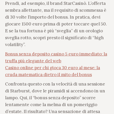
Prendi, ad esempio, il brand StarCasinò. L’offerta
sembra allettante, ma il requisito di scommessa è
di 30 volte l’importo del bonus. In pratica, devi
giocare 1500 euro prima di poter toccare quel 50.
E se la tua fortuna è più “sveglia” di un orologio
sveglia rotto, scopri presto il significato di “high
volatility”.
Bonus senza deposito casino 5 euro immediato: la
truffa più elegante del web
Casino online per chi gioca 30 euro al mese: la
cruda matematica dietro il mito del bonus
Confronta questo con la velocità di una sessione
di Starburst, dove le piramidi si accendono in un
lampo. Qui, il “bonus senza deposito” scorre
lentamente come la melma di un pomeriggio
d’estate. Il risultato? Una sensazione di attesa