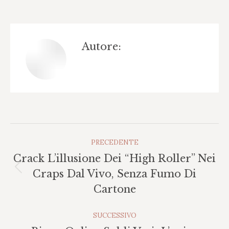
Autore:
Naviga
PRECEDENTE
Tra
Crack L’illusione Dei “high Roller” Nei
I
Post
Craps Dal Vivo, Senza Fumo Di
Post
precedente:
Cartone
SUCCESSIVO