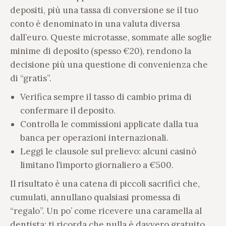
depositi, più una tassa di conversione se il tuo
conto è denominato in una valuta diversa
dall’euro. Queste microtasse, sommate alle soglie
minime di deposito (spesso €20), rendono la
decisione più una questione di convenienza che
di “gratis”.
Verifica sempre il tasso di cambio prima di
confermare il deposito.
Controlla le commissioni applicate dalla tua
banca per operazioni internazionali.
Leggi le clausole sul prelievo: alcuni casinò
limitano l’importo giornaliero a €500.
Il risultato è una catena di piccoli sacrifici che,
cumulati, annullano qualsiasi promessa di
“regalo”. Un po’ come ricevere una caramella al
dentista: ti ricorda che nulla è davvero gratuito.