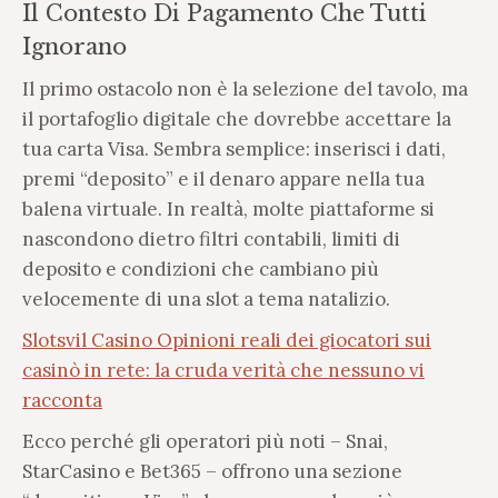
Il Contesto Di Pagamento Che Tutti
Ignorano
Il primo ostacolo non è la selezione del tavolo, ma
il portafoglio digitale che dovrebbe accettare la
tua carta Visa. Sembra semplice: inserisci i dati,
premi “deposito” e il denaro appare nella tua
balena virtuale. In realtà, molte piattaforme si
nascondono dietro filtri contabili, limiti di
deposito e condizioni che cambiano più
velocemente di una slot a tema natalizio.
Slotsvil Casino Opinioni reali dei giocatori sui
casinò in rete: la cruda verità che nessuno vi
racconta
Ecco perché gli operatori più noti – Snai,
StarCasino e Bet365 – offrono una sezione