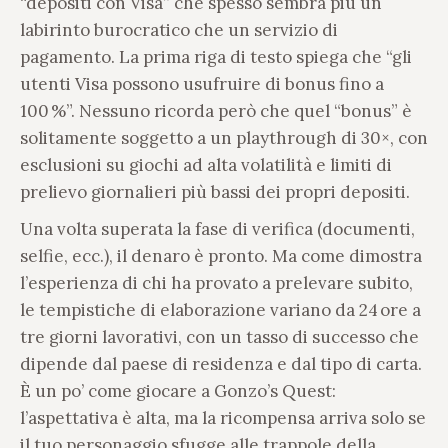
“depositi con Visa” che spesso sembra più un
labirinto burocratico che un servizio di
pagamento. La prima riga di testo spiega che “gli
utenti Visa possono usufruire di bonus fino a
100 %”. Nessuno ricorda però che quel “bonus” è
solitamente soggetto a un playthrough di 30×, con
esclusioni su giochi ad alta volatilità e limiti di
prelievo giornalieri più bassi dei propri depositi.
Una volta superata la fase di verifica (documenti,
selfie, ecc.), il denaro è pronto. Ma come dimostra
l’esperienza di chi ha provato a prelevare subito,
le tempistiche di elaborazione variano da 24 ore a
tre giorni lavorativi, con un tasso di successo che
dipende dal paese di residenza e dal tipo di carta.
È un po’ come giocare a Gonzo’s Quest:
l’aspettativa è alta, ma la ricompensa arriva solo se
il tuo personaggio sfugge alle trappole della