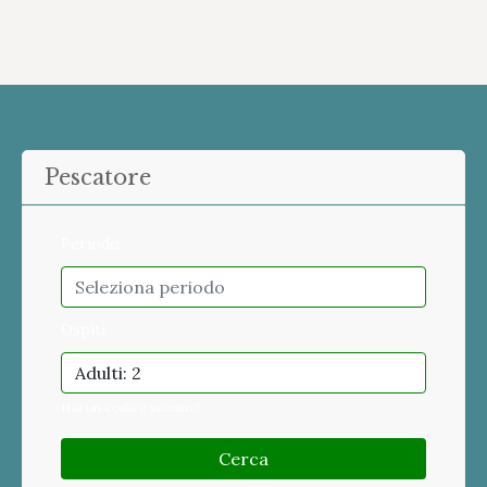
Pescatore
Periodo
Ospiti
Adulti: 2
Hai un codice sconto?
Cerca