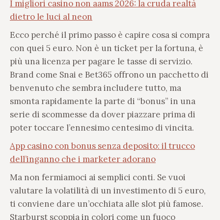
I migliori casino non aams 2026: la cruda realtà
dietro le luci al neon
Ecco perché il primo passo è capire cosa si compra
con quei 5 euro. Non è un ticket per la fortuna, è
più una licenza per pagare le tasse di servizio.
Brand come Snai e Bet365 offrono un pacchetto di
benvenuto che sembra includere tutto, ma
smonta rapidamente la parte di “bonus” in una
serie di scommesse da dover piazzare prima di
poter toccare l’ennesimo centesimo di vincita.
App casino con bonus senza deposito: il trucco
dell’inganno che i marketer adorano
Ma non fermiamoci ai semplici conti. Se vuoi
valutare la volatilità di un investimento di 5 euro,
ti conviene dare un’occhiata alle slot più famose.
Starburst scoppia in colori come un fuoco