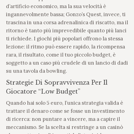
d’artificio economico, ma la sua velocità è
ingannevolmente bassa; Gonzo’s Quest, invece, ti
trascina in una corsa adrenalinica di riscatto, ma il
ritorno è tanto più imprevedibile quanto più lanci
ti richiede. I giochi più popolari offrono la stessa
lezione: il ritmo può essere rapido, la ricompensa
rara, il risultato, come il tuo piccolo budget, è
soggetto a un caso più crudele di un lancio di dadi
su una tavola da bowling.
Strategie Di Sopravvivenza Per Il
Giocatore “low Budget”
Quando hai solo 5 euro, l’unica strategia valida è
trattare il denaro come se fosse un investimento
di ricerca: non puntare a vincere, ma a capire il
meccanismo. Se la scelta si restringe a un casinò