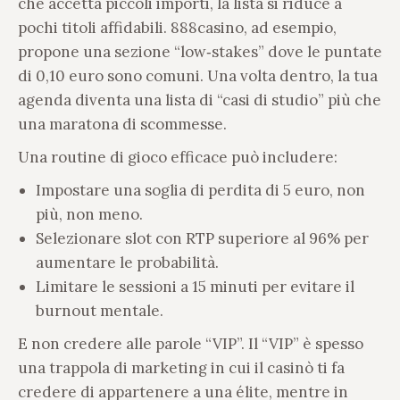
che accetta piccoli importi, la lista si riduce a
pochi titoli affidabili. 888casino, ad esempio,
propone una sezione “low‑stakes” dove le puntate
di 0,10 euro sono comuni. Una volta dentro, la tua
agenda diventa una lista di “casi di studio” più che
una maratona di scommesse.
Una routine di gioco efficace può includere:
Impostare una soglia di perdita di 5 euro, non
più, non meno.
Selezionare slot con RTP superiore al 96% per
aumentare le probabilità.
Limitare le sessioni a 15 minuti per evitare il
burnout mentale.
E non credere alle parole “VIP”. Il “VIP” è spesso
una trappola di marketing in cui il casinò ti fa
credere di appartenere a una élite, mentre in