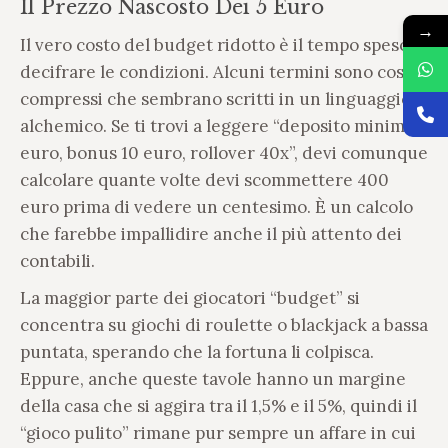
Il Prezzo Nascosto Dei 5 Euro
→
Il vero costo del budget ridotto è il tempo speso a
decifrare le condizioni. Alcuni termini sono così
compressi che sembrano scritti in un linguaggio
alchemico. Se ti trovi a leggere “deposito minimo 5
euro, bonus 10 euro, rollover 40x”, devi comunque
calcolare quante volte devi scommettere 400
euro prima di vedere un centesimo. È un calcolo
che farebbe impallidire anche il più attento dei
contabili.
La maggior parte dei giocatori “budget” si
concentra su giochi di roulette o blackjack a bassa
puntata, sperando che la fortuna li colpisca.
Eppure, anche queste tavole hanno un margine
della casa che si aggira tra il 1,5% e il 5%, quindi il
“gioco pulito” rimane pur sempre un affare in cui