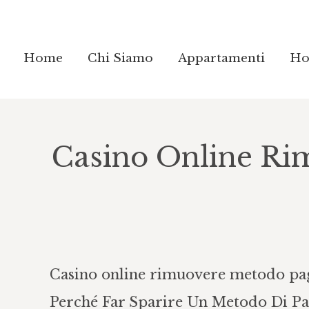
Home
Home
Chi Siamo
Chi Siamo
Appartamenti
Appartamenti
Ho
Ho
Casino Online Ri
Casino online rimuovere metodo paga
Perché Far Sparire Un Metodo Di P