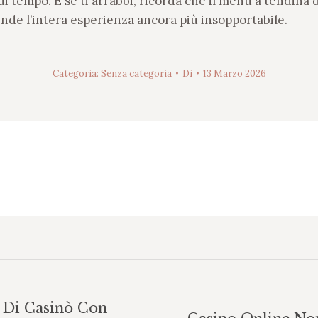
 tempo. E se ti arrabbi, ricorda che il menu a tendina dei
ende l’intera esperienza ancora più insopportabile.
Categoria: Senza categoria
Di
13 Marzo 2026
i Di Casinò Con