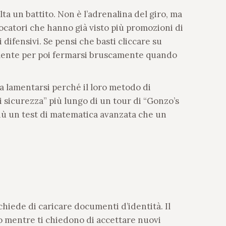
lta un battito. Non è l’adrenalina del giro, ma
iocatori che hanno già visto più promozioni di
i difensivi. Se pensi che basti cliccare su
locemente per poi fermarsi bruscamente quando
 a lamentarsi perché il loro metodo di
 sicurezza” più lungo di un tour di “Gonzo’s
più un test di matematica avanzata che un
ichiede di caricare documenti d’identità. Il
tto mentre ti chiedono di accettare nuovi