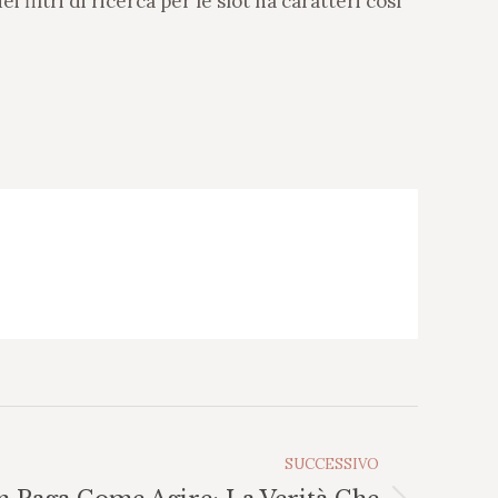
 filtri di ricerca per le slot ha caratteri così
SUCCESSIVO