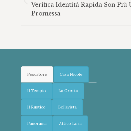
Post
Verifica Identità Rapida Son Pi
Post
precedente:
Promessa
Pescatore
Casa Nicole
Il Tempio
La Grotta
Il Rustico
Bellavista
Panorama
Attico Lora