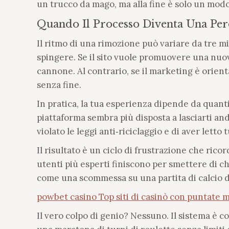
un trucco da mago, ma alla fine è solo un modo
Quando Il Processo Diventa Una Perd
Il ritmo di una rimozione può variare da tre mi
spingere. Se il sito vuole promuovere una nuova
cannone. Al contrario, se il marketing è orient
senza fine.
In pratica, la tua esperienza dipende da quanti 
piattaforma sembra più disposta a lasciarti and
violato le leggi anti‑riciclaggio e di aver letto
Il risultato è un ciclo di frustrazione che rico
utenti più esperti finiscono per smettere di
come una scommessa su una partita di calcio do
powbet casino Top siti di casinò con puntate mi
Il vero colpo di genio? Nessuno. Il sistema è