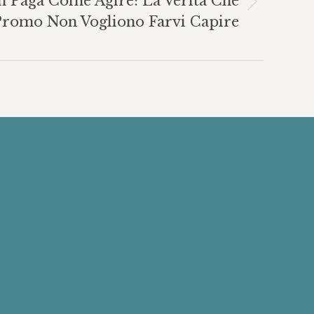
n Paga Come Agire: La Verità Che
promo Non Vogliono Farvi Capire