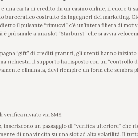
e una carta di credito da un casino online, il cuore ti sa
into burocratico costruito da ingegneri del marketing. G
ietro il pulsante “rimuovi” c’è un’intera filiera di motiv
ealtà è più simile a una slot “Starburst” che si avvia ve
gna “gift” di crediti gratuiti, gli utenti hanno iniziato
 richiesta. Il supporto ha risposto con un “controllo di
ttivamente eliminata, devi riempire un form che sembra 
 verifica inviato via SMS.
o, inseriscono un passaggio di “verifica ulteriore” che r
ente di una vincita su una slot ad alta volatilità. Il tu