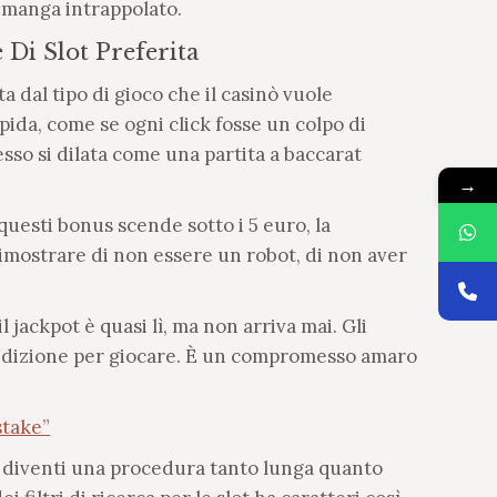
rimanga intrappolato.
Di Slot Preferita
 dal tipo di gioco che il casinò vuole
apida, come se ogni click fosse un colpo di
esso si dilata come una partita a baccarat
→
 questi bonus scende sotto i 5 euro, la
 dimostrare di non essere un robot, di non aver
 jackpot è quasi lì, ma non arriva mai. Gli
ondizione per giocare. È un compromesso amaro
stake”
o” diventi una procedura tanto lunga quanto