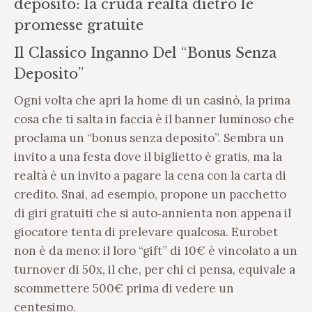
deposito: la cruda realtà dietro le
promesse gratuite
Il Classico Inganno Del “bonus Senza
Deposito”
Ogni volta che apri la home di un casinò, la prima
cosa che ti salta in faccia è il banner luminoso che
proclama un “bonus senza deposito”. Sembra un
invito a una festa dove il biglietto è gratis, ma la
realtà è un invito a pagare la cena con la carta di
credito. Snai, ad esempio, propone un pacchetto
di giri gratuiti che si auto‑annienta non appena il
giocatore tenta di prelevare qualcosa. Eurobet
non è da meno: il loro “gift” di 10€ è vincolato a un
turnover di 50x, il che, per chi ci pensa, equivale a
scommettere 500€ prima di vedere un
centesimo.