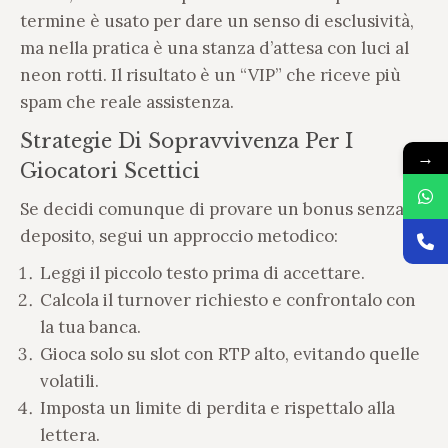
termine è usato per dare un senso di esclusività,
ma nella pratica è una stanza d’attesa con luci al
neon rotti. Il risultato è un “VIP” che riceve più
spam che reale assistenza.
Strategie Di Sopravvivenza Per I
→
Giocatori Scettici
Se decidi comunque di provare un bonus senza
deposito, segui un approccio metodico:
Leggi il piccolo testo prima di accettare.
Calcola il turnover richiesto e confrontalo con
la tua banca.
Gioca solo su slot con RTP alto, evitando quelle
volatili.
Imposta un limite di perdita e rispettalo alla
lettera.