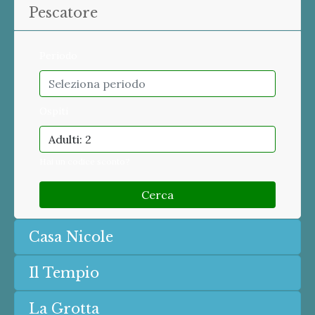
Pescatore
Periodo
Ospiti
Adulti: 2
Hai un codice sconto?
Cerca
Casa Nicole
Il Tempio
La Grotta