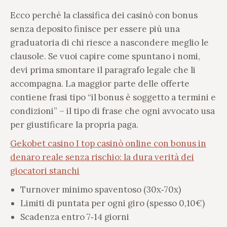
Ecco perché la classifica dei casinò con bonus
senza deposito finisce per essere più una
graduatoria di chi riesce a nascondere meglio le
clausole. Se vuoi capire come spuntano i nomi,
devi prima smontare il paragrafo legale che li
accompagna. La maggior parte delle offerte
contiene frasi tipo “il bonus è soggetto a termini e
condizioni” – il tipo di frase che ogni avvocato usa
per giustificare la propria paga.
Gekobet casino I top casinò online con bonus in
denaro reale senza rischio: la dura verità dei
giocatori stanchi
Turnover minimo spaventoso (30x‑70x)
Limiti di puntata per ogni giro (spesso 0,10€)
Scadenza entro 7‑14 giorni