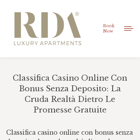
Book
Now
Classifica Casino Online Con
Bonus Senza Deposito: La
Cruda Realtà Dietro Le
Promesse Gratuite
Tu sei qui:
Classifica casino online con bonus senza