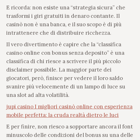
E ricorda: non esiste una “strategia sicura” che
trasformi i giri gratuiti in denaro contante. Il
casinò non è una banca, e il suo scopo è di più
intrattenere che di distribuire ricchezza.
Il vero divertimento è capire che la “classifica
casino online con bonus senza deposito” è una
classifica di chi riesce a scrivere il più piccolo
disclaimer possibile. La maggior parte dei
giocatori, però, finisce per vedere il loro saldo
svanire più velocemente di un lampo di luce su
una slot ad alta volatilità.
jupi casino I migliori casinò online con esperienza
mobile perfetta: la cruda realtà dietro le luci
E per finire, non riesco a sopportare ancora il font
minuscolo delle condizioni del bonus su una delle