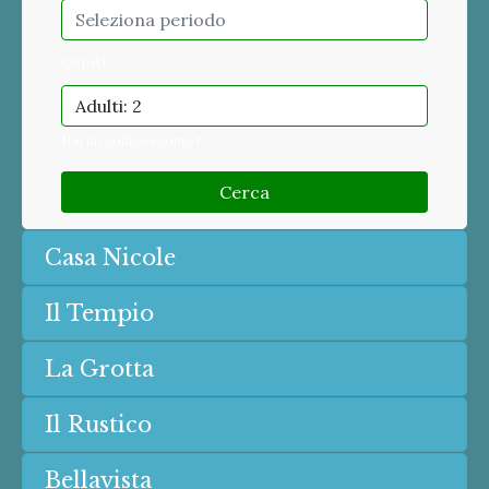
Ospiti
Adulti: 2
Hai un codice sconto?
Cerca
Casa Nicole
Il Tempio
La Grotta
Il Rustico
Bellavista