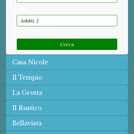
Ospiti
Adulti: 2
Hai un codice sconto?
Cerca
Casa Nicole
Il Tempio
La Grotta
Il Rustico
Bellavista