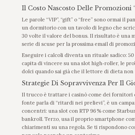
Il Costo Nascosto Delle Promozioni 
Le parole “VIP”, “gift” o “free” sono ormai il 
un dormitorio con un tavolo di legno che scric
30 volte il valore del bonus. Il risultato è una
serie di scuse per la prossima email di promoz
Eseguire i calcoli diventa un rituale sadico: 5
capita di vincere su una slot high‑roller, le p
dolci quando sai già che il lettore di dieta non
Strategie Di Sopravvivenza Per Il G
Il trucco è trattare i casinò come dei fornitori 
fonte parla di “ritardi nei prelievi”, è un camp
concentri: una slot con RTP 96 % come Starburs
bankroll. Terzo, usa il proprio smartphone come 
chiarimenti su una regola. Se ti rispondono con 