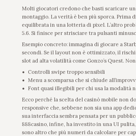
Molti giocatori credono che basti scaricare un’
montaggio. La verità è ben più sporca. Prima di
equilibrata in una lotteria di pixel. L’altro pr
5.6. Si finisce per strisciare tra pulsanti minus
Esempio concreto: immagina di giocare a Starbu
secondi. Se il layout non è ottimizzato, il ris
slot ad alta volatilità come Gonzo’s Quest. No
Controlli swipe troppo sensibili
Menu a scomparsa che si chiude all’improvv
Font quasi illegibili per chi usa la modalità
Ecco perché la scelta del casinò mobile non do
responsive che, sebbene non sia una app dedicat
sua interfaccia sembra pensata per un pubblic
888casino, infine, ha investito in una UI pulita
sono altro che più numeri da calcolare per capi