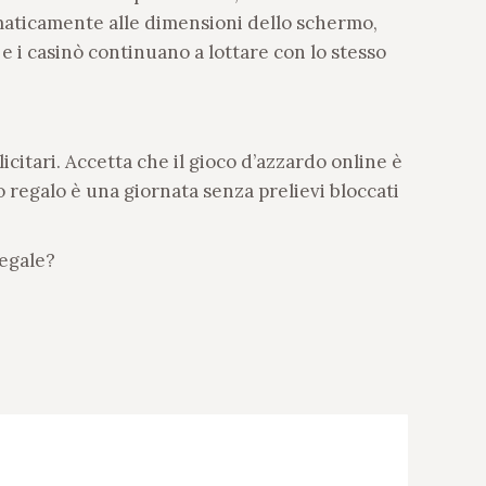
omaticamente alle dimensioni dello schermo,
 i casinò continuano a lottare con lo stesso
citari. Accetta che il gioco d’azzardo online è
o regalo è una giornata senza prelievi bloccati
legale?