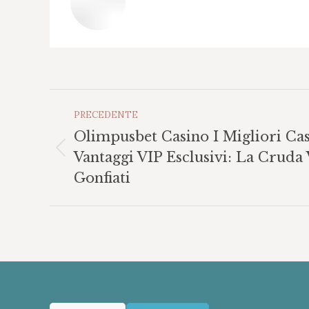
Naviga
PRECEDENTE
Tra
Olimpusbet Casino I Migliori Ca
I
Post
Vantaggi VIP Esclusivi: La Cruda
Post
precedente:
Gonfiati