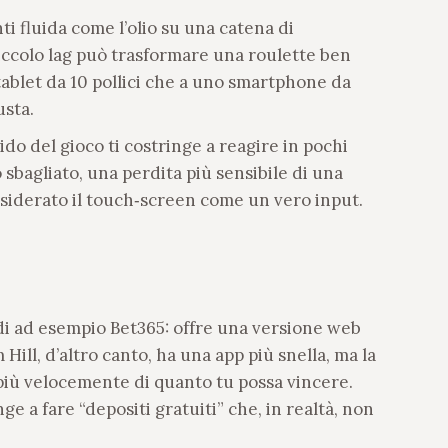
ti fluida come l’olio su una catena di
 piccolo lag può trasformare una roulette ben
n tablet da 10 pollici che a uno smartphone da
usta.
do del gioco ti costringe a reagire in pochi
 sbagliato, una perdita più sensibile di una
nsiderato il touch‑screen come un vero input.
ndi ad esempio Bet365: offre una versione web
ll, d’altro canto, ha una app più snella, ma la
più velocemente di quanto tu possa vincere.
e a fare “depositi gratuiti” che, in realtà, non