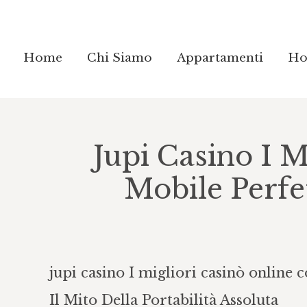
Home
Home
Chi Siamo
Chi Siamo
Appartamenti
Appartamenti
Ho
Ho
Jupi Casino I 
Mobile Perfe
jupi casino I migliori casinò online c
Il Mito Della Portabilità Assoluta