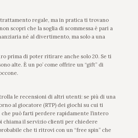
 trattamento regale, ma in pratica ti trovano
non scopri che la soglia di scommessa è pari a
inanziaria né al divertimento, ma solo a una
ro prima di poter ritirare anche solo 20. Se ti
no alte. È un po’ come offrire un “gift” di
boccone.
rolla le recensioni di altri utenti: se più di una
orno al giocatore (RTP) dei giochi su cui ti
, che può farti perdere rapidamente l’intero
i chiama il servizio clienti per chiedere
probabile che ti ritrovi con un “free spin” che