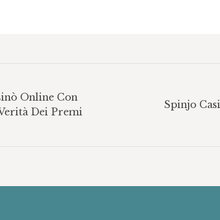
sinò Online Con
Spinjo Cas
Prossimo
 Verità Dei Premi
post: