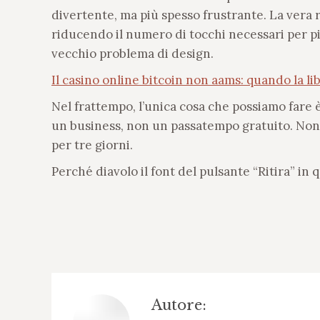
divertente, ma più spesso frustrante. La vera
riducendo il numero di tocchi necessari per pi
vecchio problema di design.
Il casino online bitcoin non aams: quando la l
Nel frattempo, l’unica cosa che possiamo fare è
un business, non un passatempo gratuito. Non la
per tre giorni.
Perché diavolo il font del pulsante “Ritira” in 
Autore: