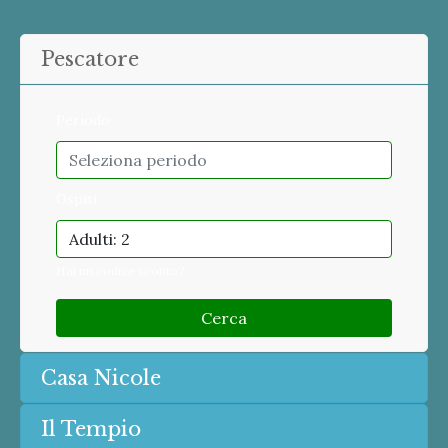
Pescatore
Periodo
Ospiti
Adulti: 2
Hai un codice sconto?
Cerca
Casa Nicole
Il Tempio