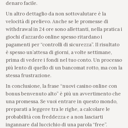
denaro facile.
Un altro dettaglio da non sottovalutare è la
velocità di prelievo. Anche se le promesse di
withdrawal in 24 ore sono allettanti, nella pratica i
giochi d’azzardo online spesso ritardano i
pagamenti per “controlli di sicurezza”. Il risultato
è spesso un’attesa di giorni, a volte settimane,
prima di vedere i fondi nel tuo conto. Un processo
più lento di quello di un bancomat rotto, ma con la
stessa frustrazione.
In conclusione, la frase “nuovi casino online con
bonus benvenuto alto” è più un avvertimento che
una promessa. Se vuoi entrare in questo mondo,
preparati a leggere tra le righe, a calcolare le
probabilità con freddezza e a non lasciarti
ingannare dal luccichio di una parola “free”.