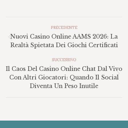
Naviga
PRECEDENTE
Tra
Nuovi Casino Online AAMS 2026: La
I
Post
Realtà Spietata Dei Giochi Certificati
Post
precedente:
SUCCESSIVO
Il Caos Del Casino Online Chat Dal Vivo
Prossimo
Con Altri Giocatori: Quando Il Social
post:
Diventa Un Peso Inutile