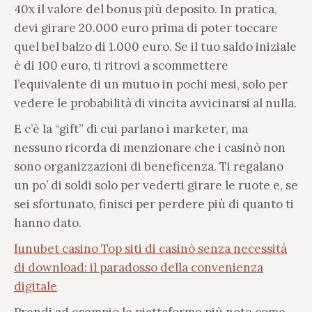
40x il valore del bonus più deposito. In pratica,
devi girare 20.000 euro prima di poter toccare
quel bel balzo di 1.000 euro. Se il tuo saldo iniziale
è di 100 euro, ti ritrovi a scommettere
l’equivalente di un mutuo in pochi mesi, solo per
vedere le probabilità di vincita avvicinarsi al nulla.
E c’è la “gift” di cui parlano i marketer, ma
nessuno ricorda di menzionare che i casinò non
sono organizzazioni di beneficenza. Ti regalano
un po’ di soldi solo per vederti girare le ruote e, se
sei sfortunato, finisci per perdere più di quanto ti
hanno dato.
lunubet casino Top siti di casinò senza necessità
di download: il paradosso della convenienza
digitale
Prendi ad esempio le piattaforme più note come