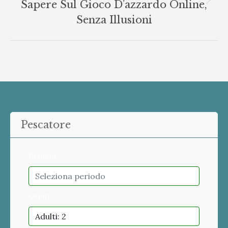
Prossimo
Sapere Sul Gioco D’azzardo Online,
post:
Senza Illusioni
Pescatore
Periodo
Ospiti
Adulti: 2