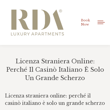
Book
Now
Licenza Straniera Online:
Perché Il Casinò Italiano È Solo
Un Grande Scherzo
Tu sei qui:
Licenza straniera online: perché il
casinò italiano è solo un grande scherzo