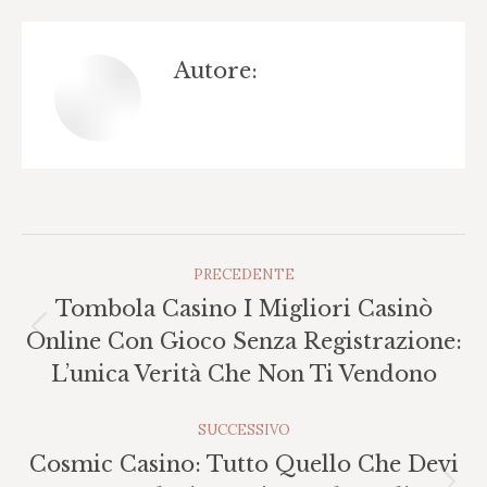
Autore:
Naviga
PRECEDENTE
Tra
Tombola Casino I Migliori Casinò
I
Post
Online Con Gioco Senza Registrazione:
Post
precedente:
L’unica Verità Che Non Ti Vendono
SUCCESSIVO
Cosmic Casino: Tutto Quello Che Devi