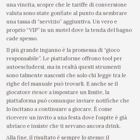
una vincita, scopre che le tariffe di conversione
valuta sono state gonfiate al punto da sembrare
una tassa di “servizio” aggiuntiva. Un vero e
proprio “VIP” in un motel dove la tenda del bagno
cade spesso.
Il più grande inganno è la promessa di “gioco
responsabile”. Le piattaforme offrono tool per
autoescludersi, ma in realtà questi strumenti
sono talmente nascosti che solo chi legge tra le
righe del manuale può trovarli. E anche se il
giocatore riesce a impostare un limite, la
piattaforma può comunque inviare notifiche che
lo incitano a continuare a giocare. È come
ricevere un invito a una festa dove l’ospite è già
ubriaco e insiste che ti servano ancora drink.
Alla fine, il risultato è sempre lo stesso: il