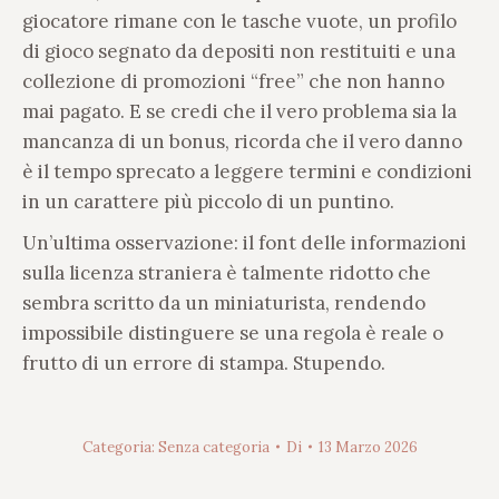
giocatore rimane con le tasche vuote, un profilo
di gioco segnato da depositi non restituiti e una
collezione di promozioni “free” che non hanno
mai pagato. E se credi che il vero problema sia la
mancanza di un bonus, ricorda che il vero danno
è il tempo sprecato a leggere termini e condizioni
in un carattere più piccolo di un puntino.
Un’ultima osservazione: il font delle informazioni
sulla licenza straniera è talmente ridotto che
sembra scritto da un miniaturista, rendendo
impossibile distinguere se una regola è reale o
frutto di un errore di stampa. Stupendo.
Categoria: Senza categoria
Di
13 Marzo 2026