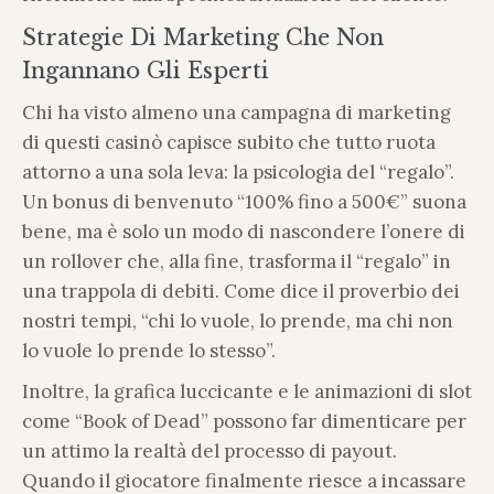
Strategie Di Marketing Che Non
Ingannano Gli Esperti
Chi ha visto almeno una campagna di marketing
di questi casinò capisce subito che tutto ruota
attorno a una sola leva: la psicologia del “regalo”.
Un bonus di benvenuto “100% fino a 500€” suona
bene, ma è solo un modo di nascondere l’onere di
un rollover che, alla fine, trasforma il “regalo” in
una trappola di debiti. Come dice il proverbio dei
nostri tempi, “chi lo vuole, lo prende, ma chi non
lo vuole lo prende lo stesso”.
Inoltre, la grafica luccicante e le animazioni di slot
come “Book of Dead” possono far dimenticare per
un attimo la realtà del processo di payout.
Quando il giocatore finalmente riesce a incassare