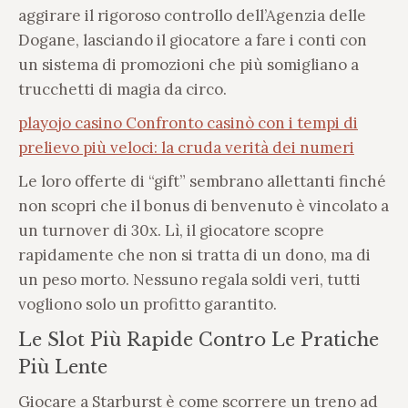
aggirare il rigoroso controllo dell’Agenzia delle
Dogane, lasciando il giocatore a fare i conti con
un sistema di promozioni che più somigliano a
trucchetti di magia da circo.
playojo casino Confronto casinò con i tempi di
prelievo più veloci: la cruda verità dei numeri
Le loro offerte di “gift” sembrano allettanti finché
non scopri che il bonus di benvenuto è vincolato a
un turnover di 30x. Lì, il giocatore scopre
rapidamente che non si tratta di un dono, ma di
un peso morto. Nessuno regala soldi veri, tutti
vogliono solo un profitto garantito.
Le Slot Più Rapide Contro Le Pratiche
Più Lente
Giocare a Starburst è come scorrere un treno ad