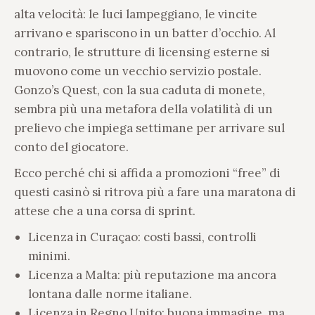
alta velocità: le luci lampeggiano, le vincite
arrivano e spariscono in un batter d’occhio. Al
contrario, le strutture di licensing esterne si
muovono come un vecchio servizio postale.
Gonzo’s Quest, con la sua caduta di monete,
sembra più una metafora della volatilità di un
prelievo che impiega settimane per arrivare sul
conto del giocatore.
Ecco perché chi si affida a promozioni “free” di
questi casinò si ritrova più a fare una maratona di
attese che a una corsa di sprint.
Licenza in Curaçao: costi bassi, controlli
minimi.
Licenza a Malta: più reputazione ma ancora
lontana dalle norme italiane.
Licenza in Regno Unito: buona immagine, ma