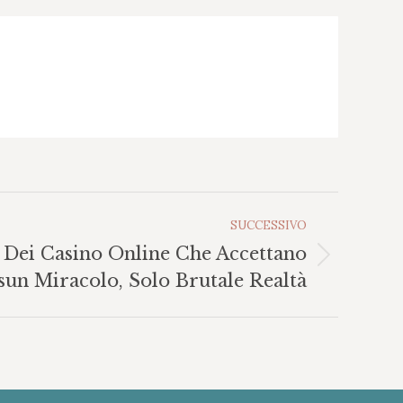
SUCCESSIVO
Dei Casino Online Che Accettano
un Miracolo, Solo Brutale Realtà