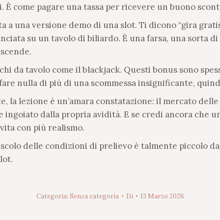
i. È come pagare una tassa per ricevere un buono scont
ta a una versione demo di una slot. Ti dicono “gira gratis
iata su un tavolo di biliardo. È una farsa, una sorta di 
o scende.
ochi da tavolo come il blackjack. Questi bonus sono spe
fare nulla di più di una scommessa insignificante, quindi
te, la lezione è un’amara constatazione: il mercato dell
e ingoiato dalla propria avidità. E se credi ancora che 
 vita con più realismo.
uscolo delle condizioni di prelievo è talmente piccolo d
lot.
Categoria: Senza categoria
Di
13 Marzo 2026