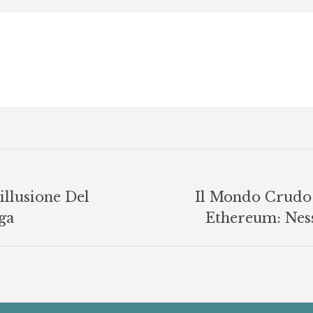
illusione Del
Il Mondo Crudo 
Prossimo
ga
Ethereum: Ness
post: