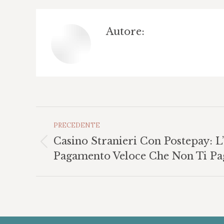
Autore:
Naviga
PRECEDENTE
Tra
Casino Stranieri Con Postepay: L’
I
Post
Pagamento Veloce Che Non Ti Pa
Post
precedente: