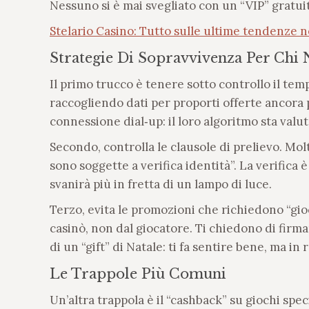
Nessuno si è mai svegliato con un “VIP” gratuito
Stelario Casino: Tutto sulle ultime tendenze n
Strategie Di Sopravvivenza Per Chi 
Il primo trucco è tenere sotto controllo il temp
raccogliendo dati per proporti offerte ancora 
connessione dial‑up: il loro algoritmo sta valut
Secondo, controlla le clausole di prelievo. Mol
sono soggette a verifica identità”. La verific
svanirà più in fretta di un lampo di luce.
Terzo, evita le promozioni che richiedono “gioc
casinò, non dal giocatore. Ti chiedono di firmar
di un “gift” di Natale: ti fa sentire bene, ma in
Le Trappole Più Comuni
Un’altra trappola è il “cashback” su giochi spec