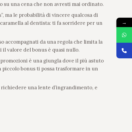
o su una cena che non avresti mai ordinato.
”, ma le probabilità di vincere qualcosa di
→
caramella al dentista: ti fa sorridere per un
sso accompagnati da una regola che limita la
 il valore del bonus è quasi nullo.
e promozioni è una giungla dove il più astuto
un piccolo bonus ti possa trasformare in un
a richiedere una lente d’ingrandimento, e