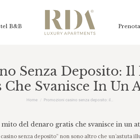
tel B&B
tel B&B
Prenot
Prenot
no Senza Deposito: Il
s Che Svanisce In Un 
Tu sei qui:
Home
Promozioni casino senza deposito: il…
 mito del denaro gratis che svanisce in un a
ni casino senza deposito” non sono altro che un’astuta il